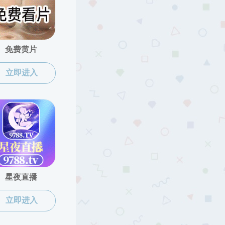
搜同|搜同直播
·
人才培养
·
招生工作